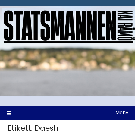
Hoppa
till
innehåll
Meny
Etikett:
Daesh