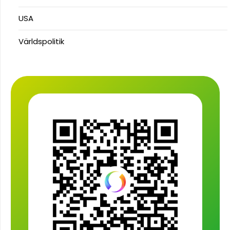
USA
Världspolitik