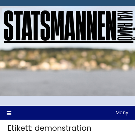
Hoppa
till
innehåll
Meny
Etikett:
demonstration