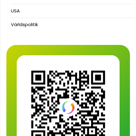
USA
Världspolitik