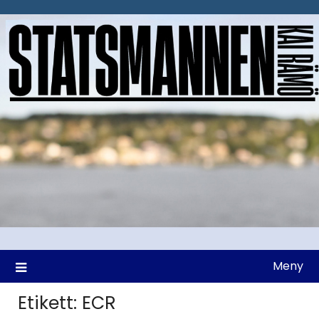
Hoppa
till
innehåll
Meny
Etikett:
ECR