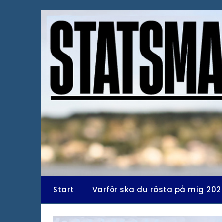
Hoppa
till
innehåll
Start
Varför ska du rösta på mig 202