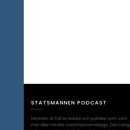
STATSMANNEN PODCAST
Historien är full av ledare och politiker som varit
mer eller mindre statsmannamässiga. Den närig