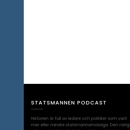
STATSMANNEN PODCAST
Historien är full av ledare och politiker som varit
mer eller mindre statsmannamässiga. Den närig