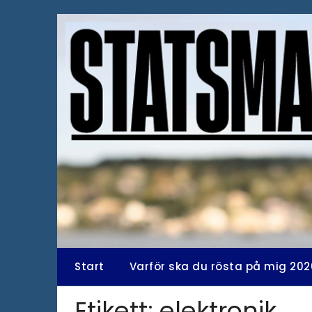
Hoppa
till
innehåll
Start
Varför ska du rösta på mig 202
Etikett:
elektronik