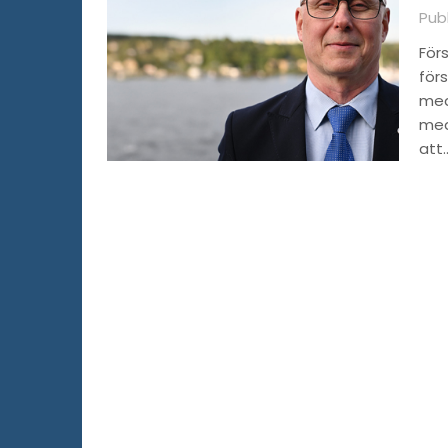
Pub
Förs
för
med 
med
att