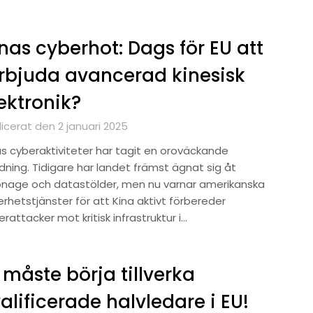
nas cyberhot: Dags för EU att
rbjuda avancerad kinesisk
ektronik?
icerat den 2 januari 2025
as cyberaktiviteter har tagit en oroväckande
dning. Tidigare har landet främst ägnat sig åt
onage och datastölder, men nu varnar amerikanska
rhetstjänster för att Kina aktivt förbereder
rattacker mot kritisk infrastruktur i…
 måste börja tillverka
alificerade halvledare i EU!