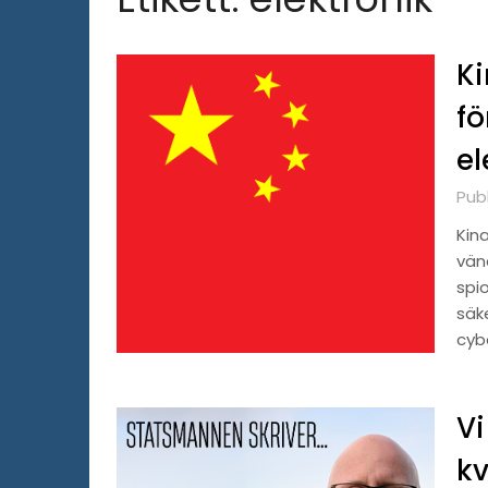
Ki
fö
el
Publ
Kin
vän
spi
säke
cybe
Vi
kv