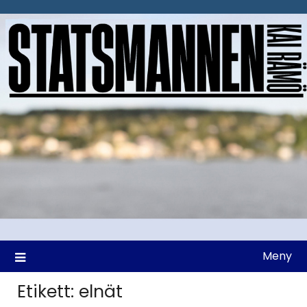
Hoppa
till
innehåll
Meny
Etikett:
elnät