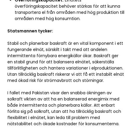
Överföringskapacitet:
Elnätets
överföringskapacitet behöver stärkas för att kunna
transportera el från områden med hög produktion till
områden med hög konsumtion.
Statsmannen tycker:
Stabil och planerbar baskraft är en vital komponent i ett
fungerande elnät, särskilt i takt med att andelen
intermittenta förnybara energikällor ökar. Baskraft ger
en stabil grund för att balansera elnätet, säkerställa
tillförlitligheten och hantera variationer i elproduktionen.
Utan tillräcklig baskraft riskerar vi att få ett instabilt elnät
med ökad risk för strömavbrott och störningar.
I fallet med Pakistan visar den snabba ökningen av
solkraft vikten av att ha en balanserad energimix med
både intermittenta och planerbara källor. Att enbart
förlita sig på solkraft, utan att ha tillräcklig baskraft och
flexibilitet i elnätet, kan leda till problem med
nätstabilitet och ökade kostnader för konsumenterna.