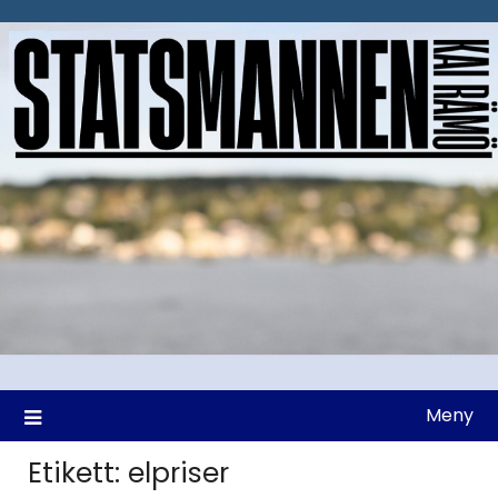
Hoppa
till
innehåll
Meny
Etikett:
elpriser