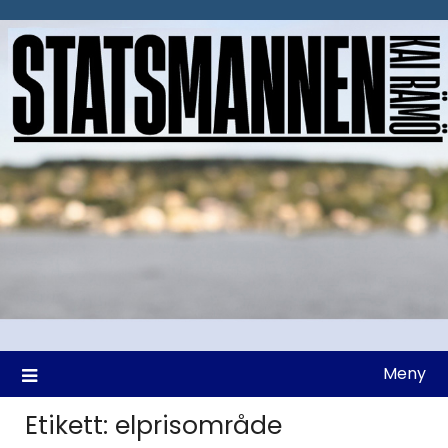
Hoppa
till
innehåll
Meny
Etikett:
elprisområde