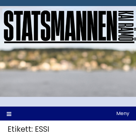
Hoppa
till
innehåll
Meny
Etikett:
ESSI