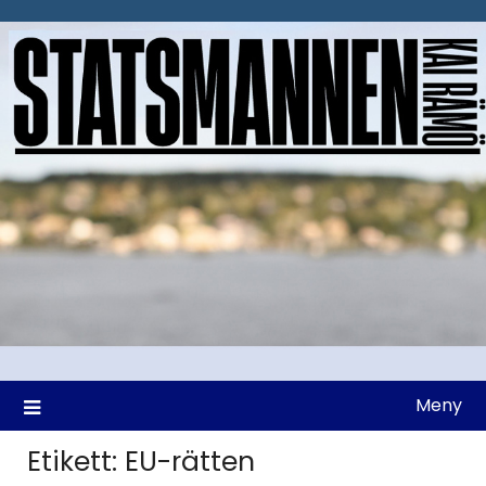
Hoppa
till
innehåll
Meny
Etikett:
EU-rätten