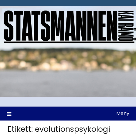
Hoppa
till
innehåll
Meny
Etikett:
evolutionspsykologi