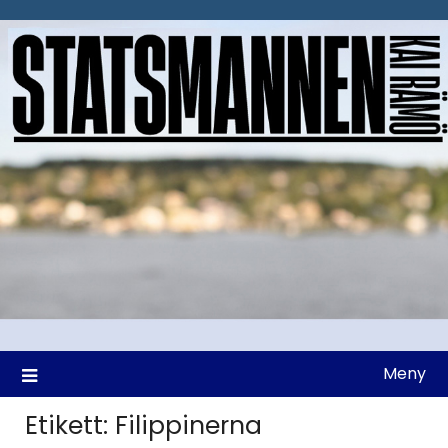
Hoppa
till
innehåll
Meny
Etikett:
Filippinerna