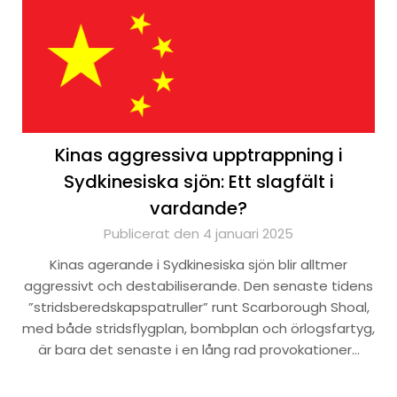
Kinas aggressiva upptrappning i
Sydkinesiska sjön: Ett slagfält i
vardande?
Publicerat den 4 januari 2025
Kinas agerande i Sydkinesiska sjön blir alltmer
aggressivt och destabiliserande. Den senaste tidens
”stridsberedskapspatruller” runt Scarborough Shoal,
med både stridsflygplan, bombplan och örlogsfartyg,
är bara det senaste i en lång rad provokationer…