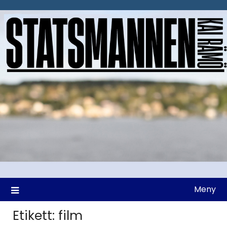
Hoppa
till
innehåll
Meny
Etikett:
film