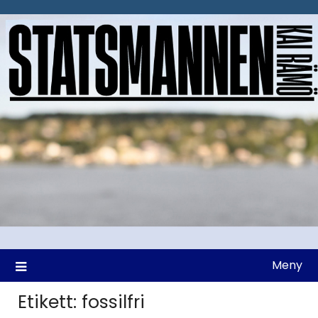
Hoppa
till
innehåll
Meny
Etikett:
fossilfri