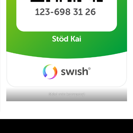
Stöd min kampanj!