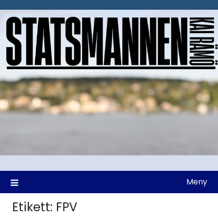
Hoppa
till
innehåll
Meny
Etikett:
FPV