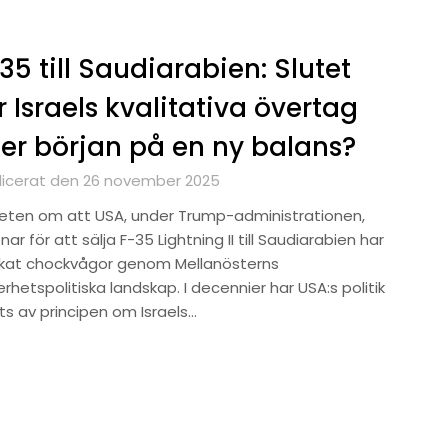
35 till Saudiarabien: Slutet
r Israels kvalitativa övertag
ler början på en ny balans?
licerat den 26 november 2025
eten om att USA, under Trump-administrationen,
ar för att sälja F-35 Lightning II till Saudiarabien har
ckat chockvågor genom Mellanösterns
rhetspolitiska landskap. I decennier har USA:s politik
ts av principen om Israels…