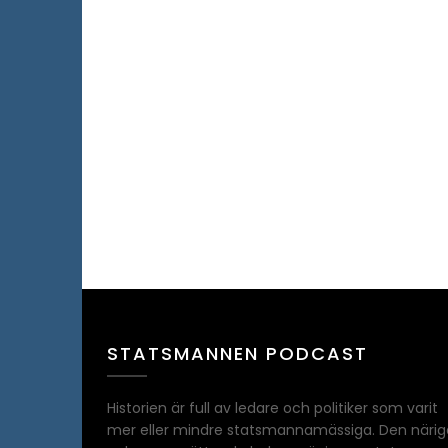
STATSMANNEN PODCAST
Historien är full av ledare och politiker som varit
mer eller mindre statsmannamässiga. Den närig