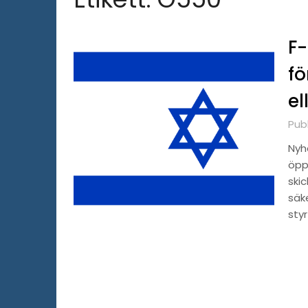
F-
fö
el
Pub
Nyh
öppn
ski
säke
styr