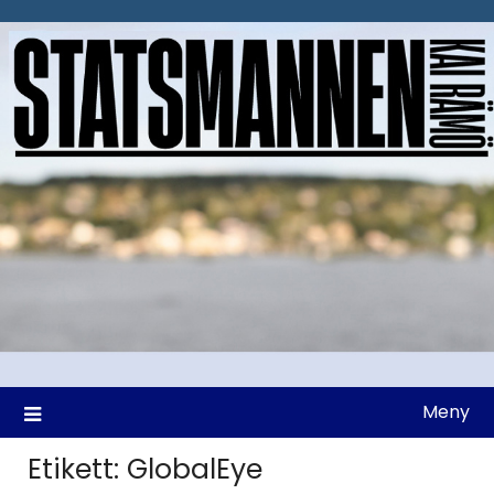
Hoppa
till
innehåll
Meny
Etikett:
GlobalEye