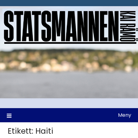
Hoppa
till
innehåll
Meny
Etikett:
Haiti