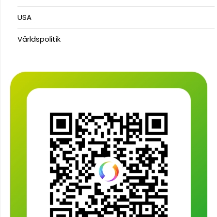
USA
Världspolitik