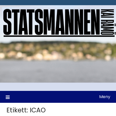
Hoppa
till
innehåll
Meny
Etikett:
ICAO