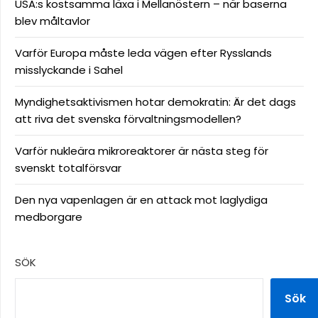
USA:s kostsamma läxa i Mellanöstern – när baserna
blev måltavlor
Varför Europa måste leda vägen efter Rysslands
misslyckande i Sahel
Myndighetsaktivismen hotar demokratin: Är det dags
att riva det svenska förvaltningsmodellen?
Varför nukleära mikroreaktorer är nästa steg för
svenskt totalförsvar
Den nya vapenlagen är en attack mot laglydiga
medborgare
SÖK
Sök