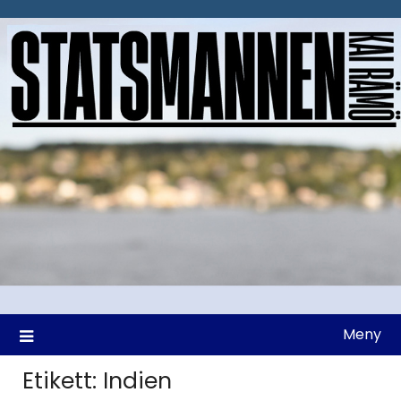
Hoppa
till
innehåll
Meny
Etikett:
Indien