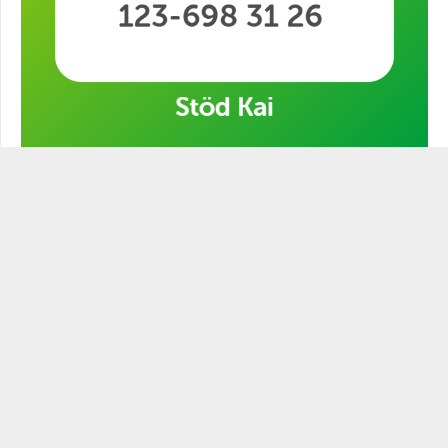
Stöd min kampanj!
STATSMANNEN PODCAST