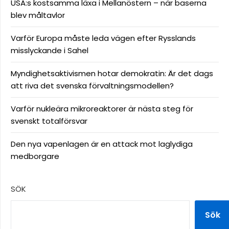
USA:s kostsamma läxa i Mellanöstern – när baserna
blev måltavlor
Varför Europa måste leda vägen efter Rysslands
misslyckande i Sahel
Myndighetsaktivismen hotar demokratin: Är det dags
att riva det svenska förvaltningsmodellen?
Varför nukleära mikroreaktorer är nästa steg för
svenskt totalförsvar
Den nya vapenlagen är en attack mot laglydiga
medborgare
SÖK
Sök