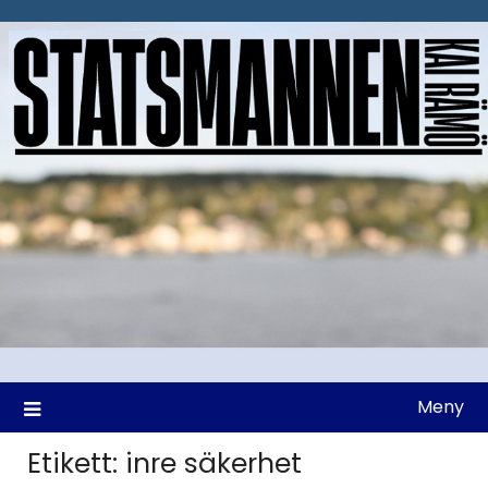
Hoppa
till
innehåll
Meny
Etikett:
inre säkerhet