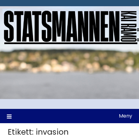
Hoppa
till
innehåll
Meny
Etikett:
invasion