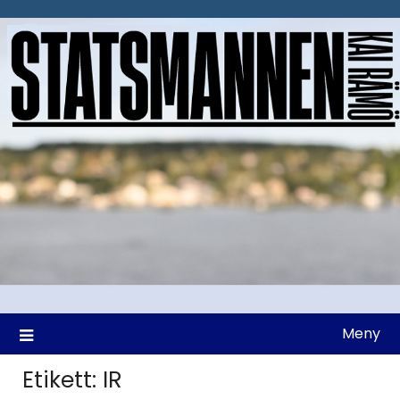
Hoppa
till
innehåll
Meny
Etikett:
IR