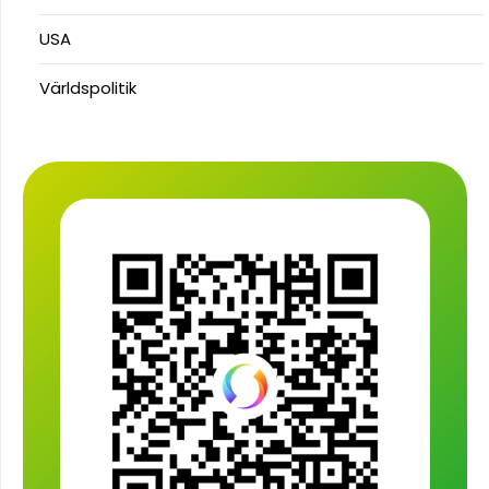
USA
Världspolitik