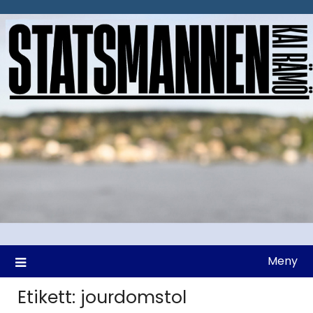
Hoppa
till
innehåll
Meny
Etikett:
jourdomstol