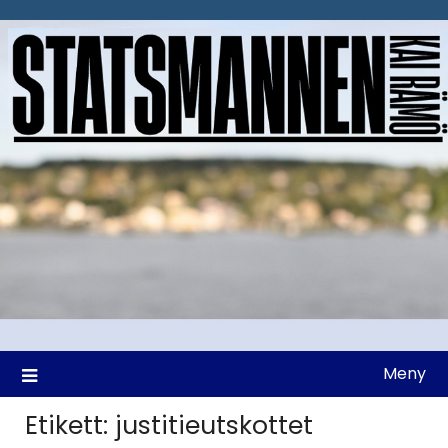
Hoppa
till
innehåll
Meny
Etikett:
justitieutskottet