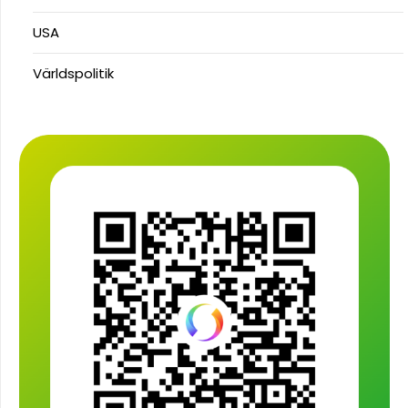
USA
Världspolitik