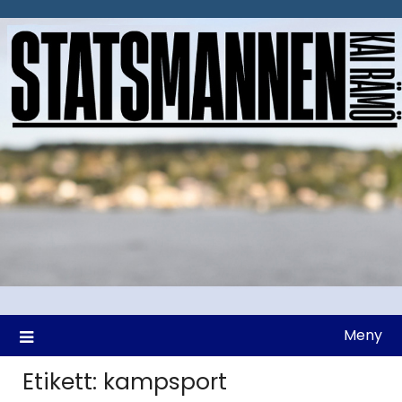
Hoppa
till
innehåll
Meny
Etikett:
kampsport