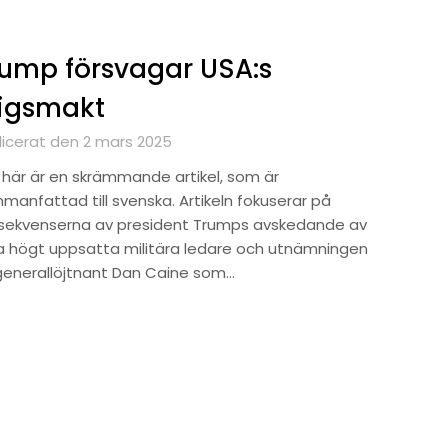
ump försvagar USA:s
rigsmakt
licerat den 2 mars 2025
 här är en skrämmande artikel, som är
manfattad till svenska. Artikeln fokuserar på
sekvenserna av president Trumps avskedande av
ra högt uppsatta militära ledare och utnämningen
generallöjtnant Dan Caine som…