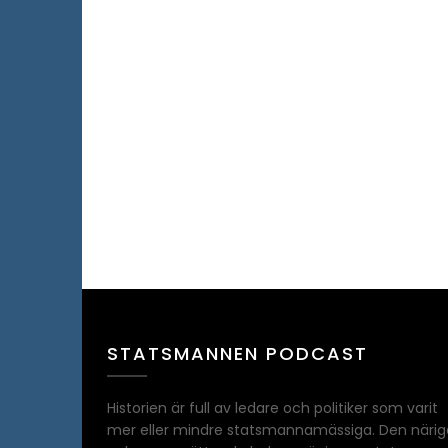
STATSMANNEN PODCAST
Historien är full av ledare och politiker som varit
mer eller mindre statsmannamässiga. Den närig