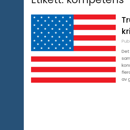
Tr
k
Pub
Det
sam
kon
fle
av 