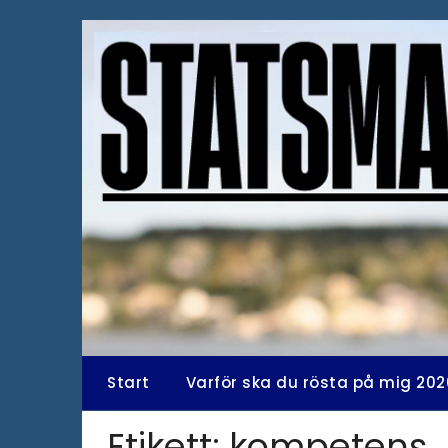
Hoppa
till
innehåll
Start
Varför ska du rösta på mig 202
Etikett:
kompetens