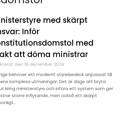
nisterstyre med skärpt
svar: Inför
nstitutionsdomstol med
kt att döma ministrar
licerat den 18 december 2024
rige behöver ett modernt styrelseskick anpassat till
ens komplexa utmaningar. Det är dags att bryta
ut kring ministerstyre och införa ett system som ger
strar större inflytande, men också ett skärpt
sonligt…