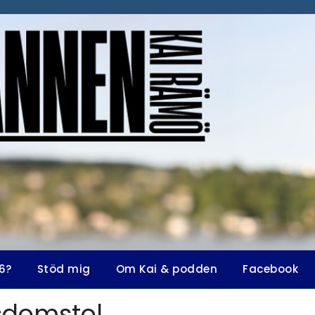
6?
Stöd mig
Om Kai & podden
Facebook
sdomstol