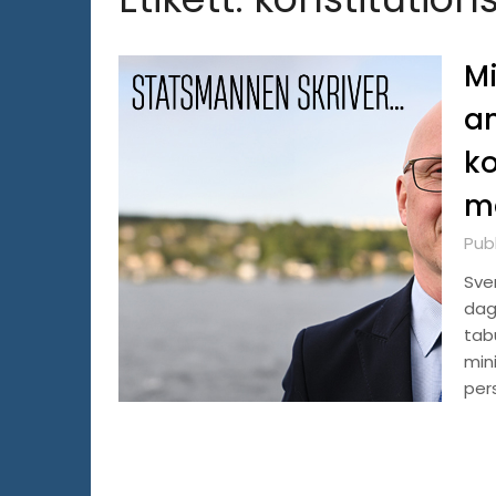
Mi
an
ko
ma
Pub
Sve
dag
tab
mini
per