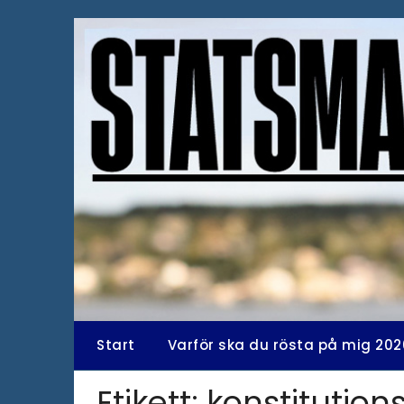
Hoppa
till
innehåll
Start
Varför ska du rösta på mig 202
Etikett:
konstitution