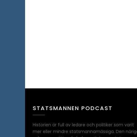
STATSMANNEN PODCAST
Historien är full av ledare och politiker som varit
mer eller mindre statsmannamässiga. Den närig