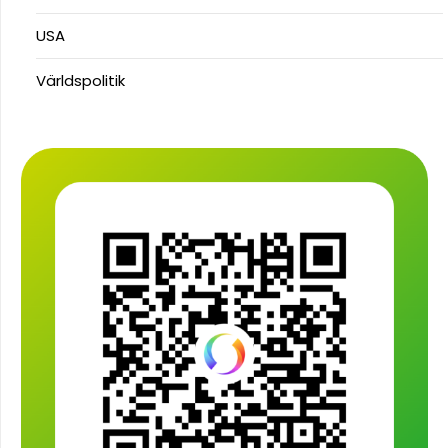
USA
Världspolitik