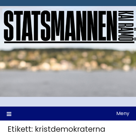
Hoppa
till
innehåll
Meny
Etikett:
kristdemokraterna