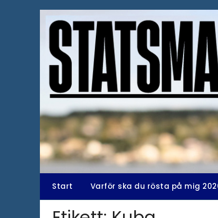
Hoppa
till
innehåll
Start
Varför ska du rösta på mig 202
Etikett:
Kuba