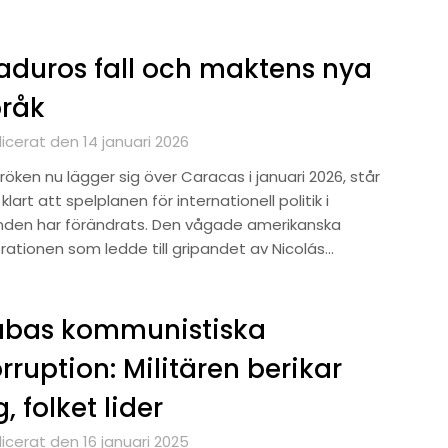
duros fall och maktens nya
pråk
icerat den 14 januari 2026
röken nu lägger sig över Caracas i januari 2026, står
klart att spelplanen för internationell politik i
nden har förändrats. Den vågade amerikanska
rationen som ledde till gripandet av Nicolás…
ubas kommunistiska
rruption: Militären berikar
g, folket lider
icerat den 16 januari 2025