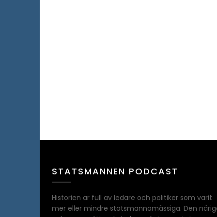
STATSMANNEN PODCAST
Historien är full av ledare och politiker som varit
mer eller mindre statsmannamässiga. Den närig