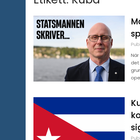
Ma
s
Publ
När 
det 
gru
ope
K
ko
si
Publ