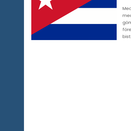
Med
med
göm
för
bis