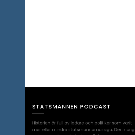
STATSMANNEN PODCAST
Historien är full av ledare och politiker som varit
mer eller mindre statsmannamässiga. Den närig