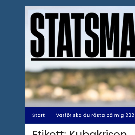
Hoppa
till
innehåll
Start
Varför ska du rösta på mig 202
Etikett:
Kubakrisen