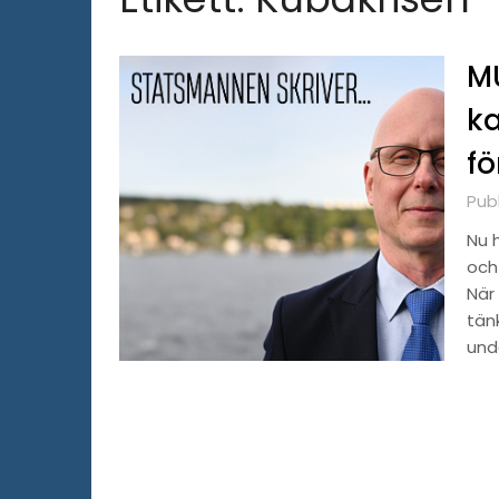
MU
ka
fö
Pub
Nu 
och
När 
tän
und