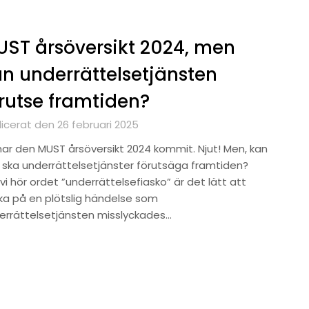
ST årsöversikt 2024, men
n underrättelsetjänsten
rutse framtiden?
licerat den 26 februari 2025
har den MUST årsöversikt 2024 kommit. Njut! Men, kan
 ska underrättelsetjänster förutsäga framtiden?
vi hör ordet ”underrättelsefiasko” är det lätt att
ka på en plötslig händelse som
errättelsetjänsten misslyckades…