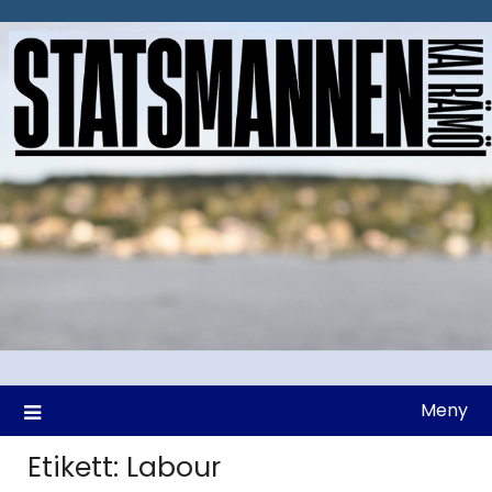
Hoppa
till
innehåll
Meny
Etikett:
Labour