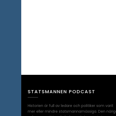
STATSMANNEN PODCAST
Historien är full av ledare och politiker som varit
mer eller mindre statsmannamässiga. Den närig