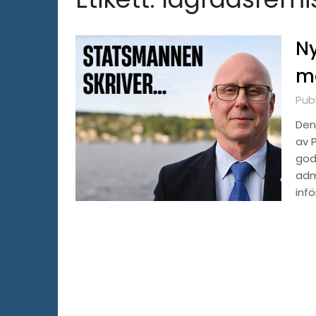
Ny
mö
Pub
Den 
av P
god
adm
inf