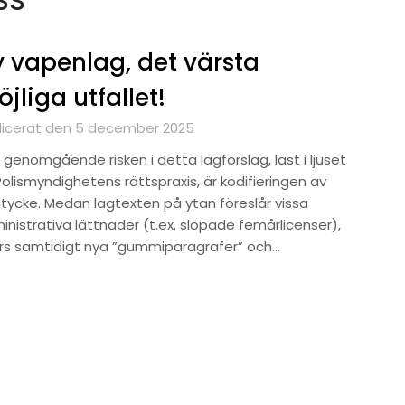
 vapenlag, det värsta
jliga utfallet!
licerat den 5 december 2025
genomgående risken i detta lagförslag, läst i ljuset
olismyndighetens rättspraxis, är kodifieringen av
tycke. Medan lagtexten på ytan föreslår vissa
inistrativa lättnader (t.ex. slopade femårlicenser),
örs samtidigt nya ”gummiparagrafer” och…