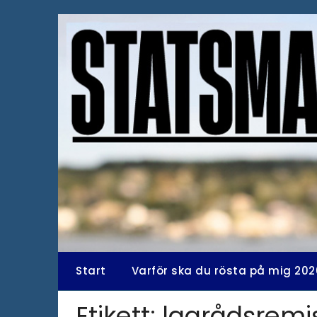
Hoppa
till
innehåll
Start
Varför ska du rösta på mig 202
Etikett:
lagrådsremi