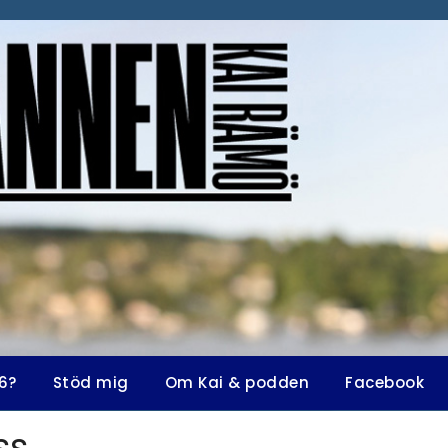
6?
Stöd mig
Om Kai & podden
Facebook
ss