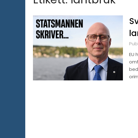
Sv
la
Pub
EU 
omf
bedr
orim