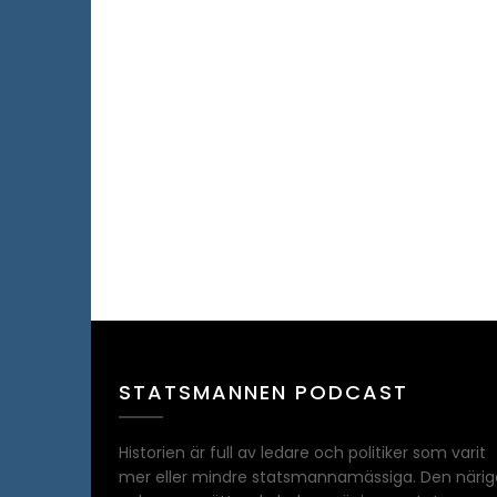
STATSMANNEN PODCAST
Historien är full av ledare och politiker som varit
mer eller mindre statsmannamässiga. Den närig