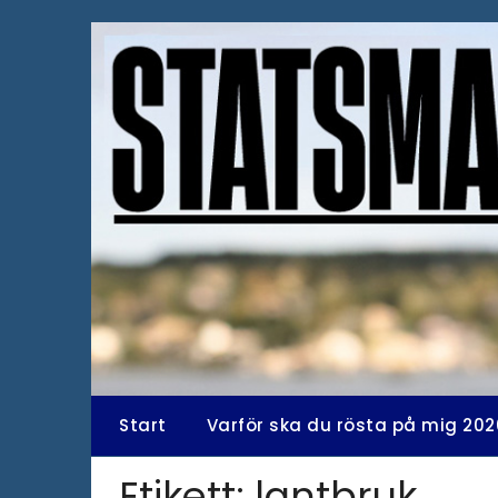
Hoppa
till
innehåll
Start
Varför ska du rösta på mig 202
Etikett:
lantbruk