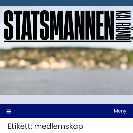
Hoppa
till
innehåll
Meny
Etikett:
medlemskap