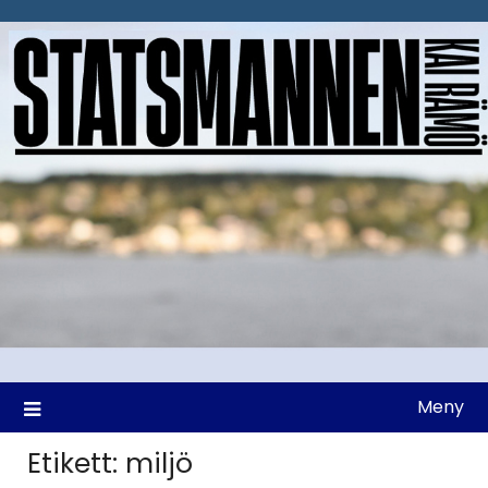
Hoppa
till
innehåll
Meny
Etikett:
miljö