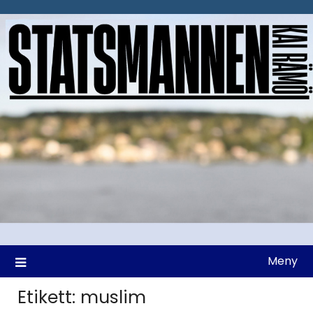
Hoppa
till
innehåll
Meny
Etikett:
muslim