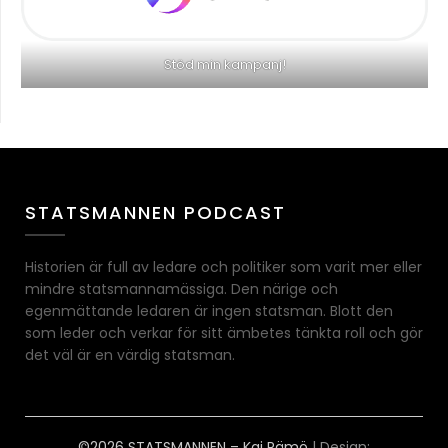
Stöd min kampanj!
STATSMANNEN PODCAST
Historien är full av ledare och politiker som varit mer eller
mindre statsmannamässiga. Den närige och
egenmättande ledaren är ingen statsman. Blott den
som leder och verkar för sitt ämbetes tänkta roll och gör
det väl är en värdig statsman.
©2026 STATSMANNEN – Kai Rämö
| Design: