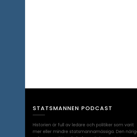
STATSMANNEN PODCAST
Historien är full av ledare och politiker som varit
mer eller mindre statsmannamässiga. Den närig