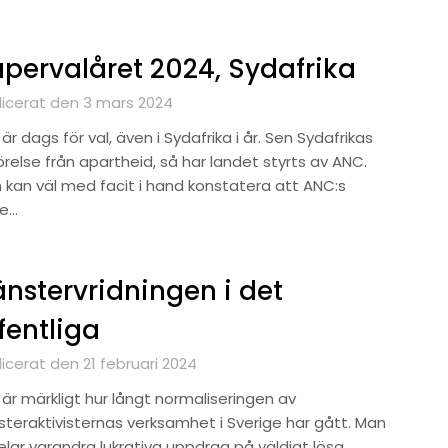
pervalåret 2024, Sydafrika
licerat den 3 mars 2024
är dags för val, även i Sydafrika i år. Sen Sydafrikas
örelse från apartheid, så har landet styrts av ANC.
 kan väl med facit i hand konstatera att ANC:s
re…
nstervridningen i det
fentliga
icerat den 21 februari 2024
 är märkligt hur långt normaliseringen av
steraktivisternas verksamhet i Sverige har gått. Man
delar varandra lukrativa uppdrag på väldigt lösa