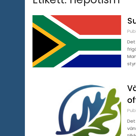
Su
Pub
Det 
frig
Man
sty
Vä
of
Publ
Det
vän
till