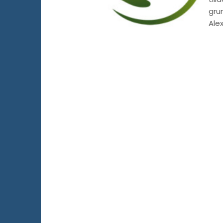
grun
Ale