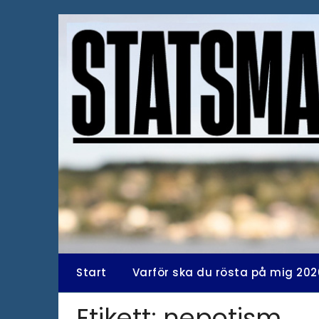
Hoppa
till
innehåll
Start
Varför ska du rösta på mig 202
Etikett:
nepotism