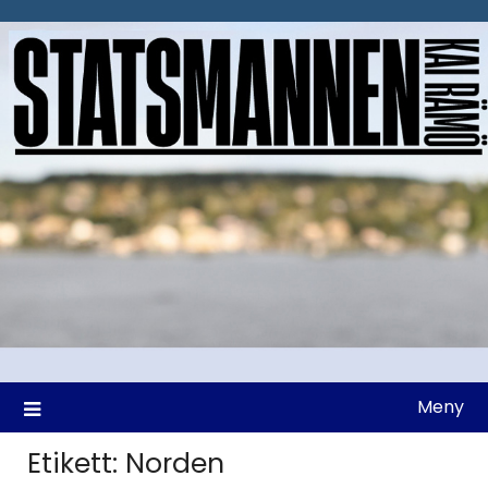
Hoppa
till
innehåll
Meny
Etikett:
Norden