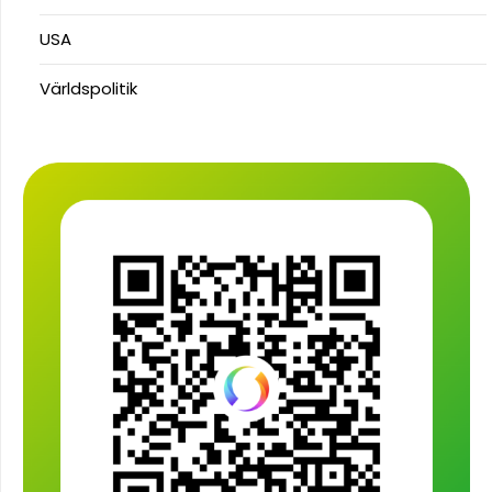
USA
Världspolitik