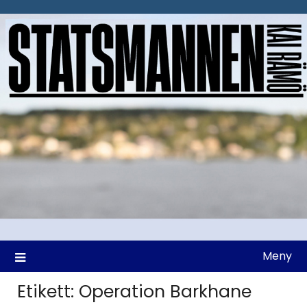
Hoppa
till
innehåll
Meny
Etikett:
Operation Barkhane