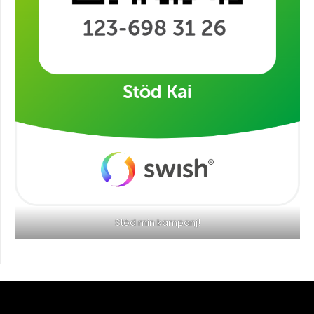
Stöd min kampanj!