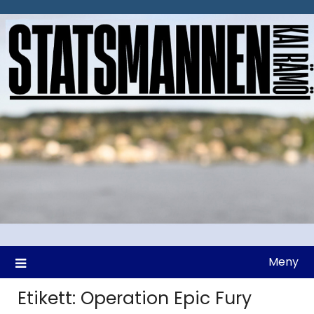
Hoppa
till
innehåll
Meny
Etikett:
Operation Epic Fury