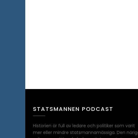
STATSMANNEN PODCAST
Historien är full av ledare och politiker som varit
mer eller mindre statsmannamässiga. Den närig