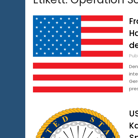
Fr
Ha
de
Pub
Den
int
Gera
pre
US
Ka
S