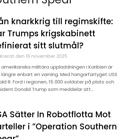
ån knarkkrig till regimskifte:
r Trumps krigskabinett
finierat sitt slutmål?
licerat den 16 november 2025
 amerikanska militära uppladdningen i Karibien är
e längre enbart en varning. Med hangarfartyget USS
ld R. Ford i regionen, 15 000 soldater på plats och
sident Donald Trump som meddelar att…
A Sätter In Robotflotta Mot
rteller i ”Operation Southern
pear”