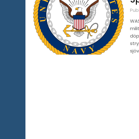
Pub
WAS
mil
döpt
str
sjö