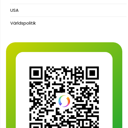
USA
Världspolitik