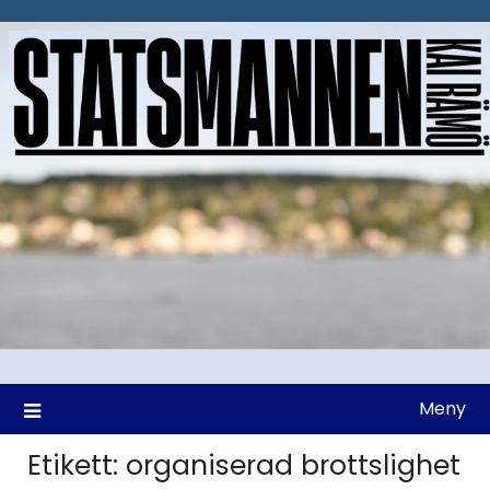
Hoppa
till
innehåll
Meny
Etikett:
organiserad brottslighet