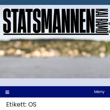
Hoppa
till
innehåll
Meny
Etikett:
OS