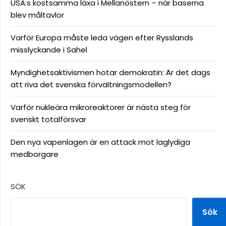
USA:s kostsamma läxa i Mellanöstern – när baserna
blev måltavlor
Varför Europa måste leda vägen efter Rysslands
misslyckande i Sahel
Myndighetsaktivismen hotar demokratin: Är det dags
att riva det svenska förvaltningsmodellen?
Varför nukleära mikroreaktorer är nästa steg för
svenskt totalförsvar
Den nya vapenlagen är en attack mot laglydiga
medborgare
SÖK
Sök