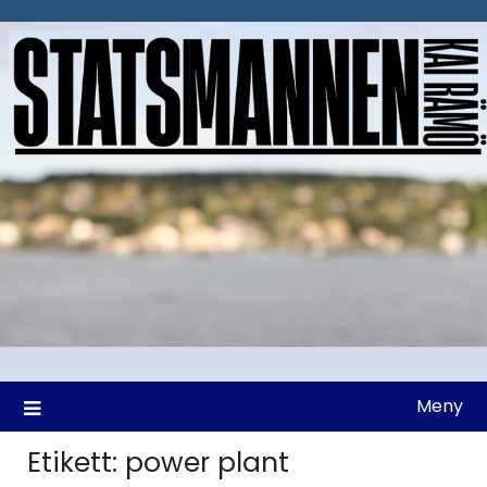
Hoppa
till
innehåll
Meny
Etikett:
power plant