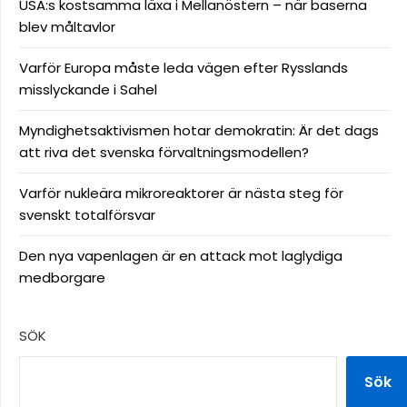
USA:s kostsamma läxa i Mellanöstern – när baserna
blev måltavlor
Varför Europa måste leda vägen efter Rysslands
misslyckande i Sahel
Myndighetsaktivismen hotar demokratin: Är det dags
att riva det svenska förvaltningsmodellen?
Varför nukleära mikroreaktorer är nästa steg för
svenskt totalförsvar
Den nya vapenlagen är en attack mot laglydiga
medborgare
SÖK
Sök