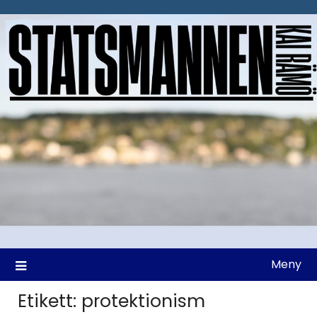
Hoppa
till
innehåll
Meny
Etikett:
protektionism