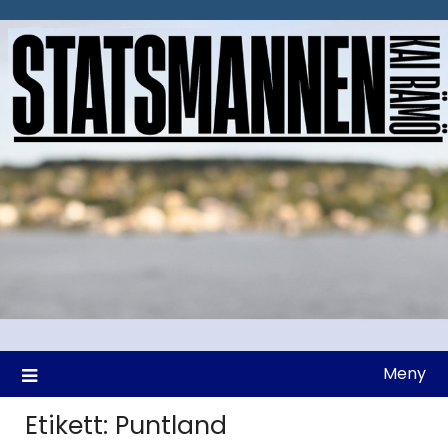
Hoppa
till
innehåll
Meny
Etikett:
Puntland