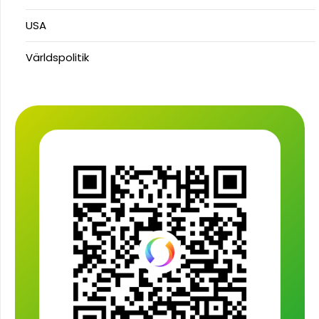
USA
Världspolitik