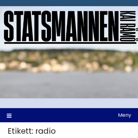
Hoppa
till
innehåll
Meny
Etikett:
radio