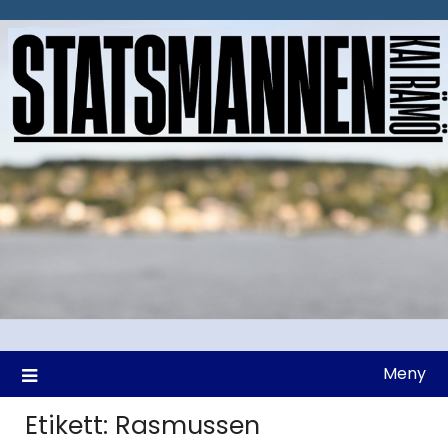
Hoppa
till
innehåll
Meny
Etikett:
Rasmussen